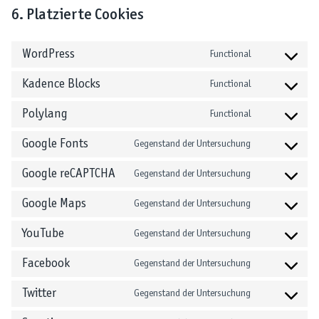
6. Platzierte Cookies
WordPress
Functional
C
o
Kadence Blocks
Functional
C
n
o
s
Polylang
Functional
C
n
e
o
s
n
Google Fonts
Gegenstand der Untersuchung
C
n
e
t
o
s
n
t
Google reCAPTCHA
Gegenstand der Untersuchung
C
n
e
t
o
o
s
n
t
s
Google Maps
Gegenstand der Untersuchung
C
n
e
t
o
e
o
s
n
t
s
YouTube
Gegenstand der Untersuchung
r
C
n
e
t
o
e
v
o
s
n
t
s
Facebook
Gegenstand der Untersuchung
r
i
C
n
e
t
o
e
v
c
o
s
n
t
s
Twitter
Gegenstand der Untersuchung
r
i
e
C
n
e
t
o
e
v
c
w
o
s