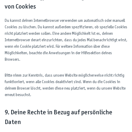
t
r
k
h
von Cookies
i
e
a
g
t
Du kannst deinen Internetbrowser verwenden um automatisch oder manuell
e
i
Cookies zu löschen. Du kannst außerdem spezifizieren, ob spezielle Cookies
s
n
nicht platziert werden sollen. Eine andere Möglichkeit ist es, deinen
g
Internetbrowser derart einzurichten, dass du jedes Mal benachrichtigt wirst,
wenn ein Cookie platziert wird. Für weitere Information über diese
Möglichkeiten, beachte die Anweisungen in der Hilfesektion deines
Browsers.
Bitte nimm zur Kenntnis, dass unsere Website möglicherweise nicht richtig
funktioniert, wenn alle Cookies deaktiviert sind. Wenn du die Cookies in
deinem Browser löscht, werden diese neu platziert, wenn du unsere Website
erneut besuchst.
9. Deine Rechte in Bezug auf persönliche
Daten