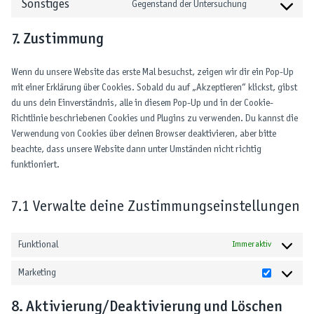
n
t
s
Sonstiges
Gegenstand der Untersuchung
r
i
e
o
C
n
e
t
o
e
v
c
k
r
o
s
n
t
s
r
i
e
7. Zustimmung
a
d
n
e
t
o
e
v
c
p
d
p
s
n
t
s
r
i
e
o
e
r
Wenn du unsere Website das erste Mal besuchst, zeigen wir dir ein Pop-Up
e
t
o
e
v
c
g
l
n
e
mit einer Erklärung über Cookies. Sobald du auf „Akzeptieren“ klickst, gibst
n
t
s
r
i
e
o
y
c
s
du uns dein Einverständnis, alle in diesem Pop-Up und in der Cookie-
t
o
e
v
c
g
o
l
e
s
Richtlinie beschriebenen Cookies und Plugins zu verwenden. Du kannst die
t
s
r
i
e
o
g
a
-
Verwendung von Cookies über deinen Browser deaktivieren, aber bitte
o
e
v
c
g
o
l
n
b
beachte, dass unsere Website dann unter Umständen nicht richtig
s
r
i
e
o
g
e
g
l
funktioniert.
e
v
c
y
o
l
-
o
r
i
e
o
g
e
f
c
v
c
f
u
l
-
7.1 Verwalte deine Zustimmungseinstellungen
o
k
i
e
a
t
e
r
n
s
c
t
c
u
-
e
t
e
w
Funktional
Immer aktiv
e
b
m
c
s
s
i
b
e
a
a
Marketing
o
t
o
p
M
p
n
t
o
s
a
t
s
8. Aktivierung/Deaktivierung und Löschen
e
k
r
c