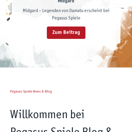
Midgard
Kinder, Kenner & Co.
Pegasus Spiele lädt im September zu den
Midgard – Legenden von Damatu erscheint bei
Ein Blick auf die Spielekategorien und ihre
nächsten Designer Days
Pegasus Spiele
Bedeutung
Zum Beitrag
Zum Beitrag
Zum Beitrag
Pegasus Spiele News & Blog
Willkommen bei