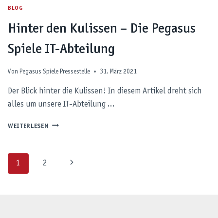
BLOG
Hinter den Kulissen – Die Pegasus
Spiele IT-Abteilung
Von
Pegasus Spiele Pressestelle
31. März 2021
Der Blick hinter die Kulissen! In diesem Artikel dreht sich
alles um unsere IT-Abteilung …
HINTER
WEITERLESEN
DEN
KULISSEN
–
Seitennavigation
Nächste
1
2
DIE
PEGASUS
Seite
SPIELE
IT-
ABTEILUNG