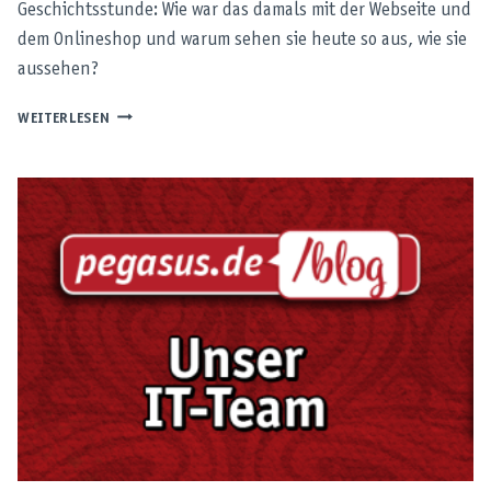
Geschichtsstunde: Wie war das damals mit der Webseite und
dem Onlineshop und warum sehen sie heute so aus, wie sie
aussehen?
HINTER
WEITERLESEN
DEN
KULISSEN
–
PEGASUS
SPIELE
GOES
WEB!