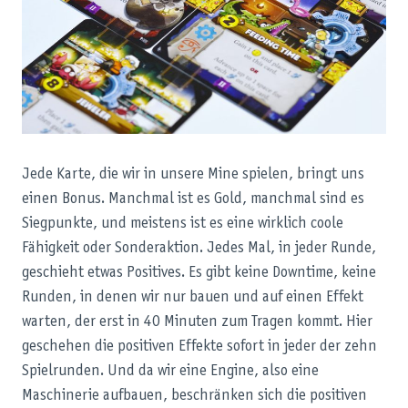
Jede Karte, die wir in unsere Mine spielen, bringt uns
einen Bonus. Manchmal ist es Gold, manchmal sind es
Siegpunkte, und meistens ist es eine wirklich coole
Fähigkeit oder Sonderaktion. Jedes Mal, in jeder Runde,
geschieht etwas Positives. Es gibt keine Downtime, keine
Runden, in denen wir nur bauen und auf einen Effekt
warten, der erst in 40 Minuten zum Tragen kommt. Hier
geschehen die positiven Effekte sofort in jeder der zehn
Spielrunden. Und da wir eine Engine, also eine
Maschinerie aufbauen, beschränken sich die positiven