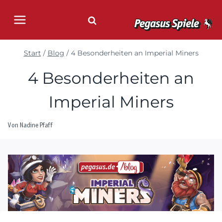
Zum
Inhalt
springen
Start
/
Blog
/
4 Besonderheiten an Imperial Miners
4 Besonderheiten an
Imperial Miners
Von
Nadine Pfaff