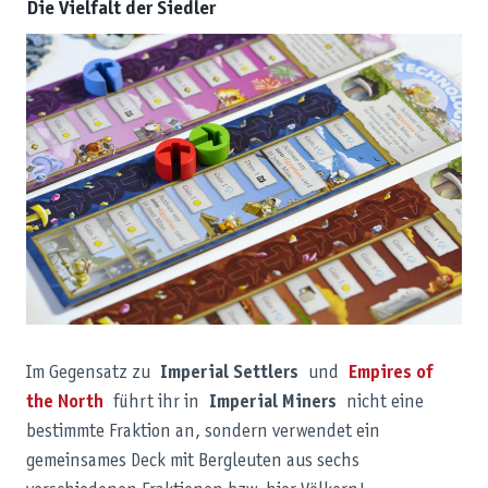
Die Vielfalt der Siedler
Im Gegensatz zu
Imperial Settlers
und
Empires of
the North
führt ihr in
Imperial Miners
nicht eine
bestimmte Fraktion an, sondern verwendet ein
gemeinsames Deck mit Bergleuten aus sechs