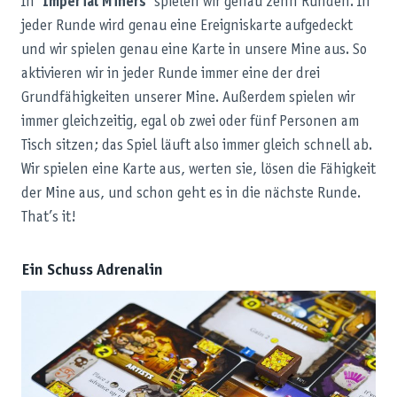
In
Imperial Miners
spielen wir genau zehn Runden. In
jeder Runde wird genau eine Ereigniskarte aufgedeckt
und wir spielen genau eine Karte in unsere Mine aus. So
aktivieren wir in jeder Runde immer eine der drei
Grundfähigkeiten unserer Mine. Außerdem spielen wir
immer gleichzeitig, egal ob zwei oder fünf Personen am
Tisch sitzen; das Spiel läuft also immer gleich schnell ab.
Wir spielen eine Karte aus, werten sie, lösen die Fähigkeit
der Mine aus, und schon geht es in die nächste Runde.
That’s it!
Ein Schuss Adrenalin