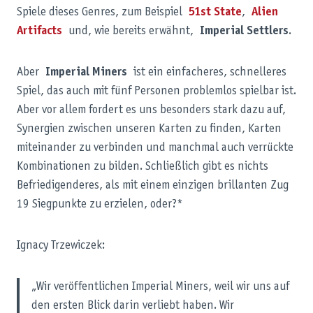
Spiele dieses Genres, zum Beispiel
51st State
,
Alien
Artifacts
und, wie bereits erwähnt,
Imperial Settlers
.
Aber
Imperial Miners
ist ein einfacheres, schnelleres
Spiel, das auch mit fünf Personen problemlos spielbar ist.
Aber vor allem fordert es uns besonders stark dazu auf,
Synergien zwischen unseren Karten zu finden, Karten
miteinander zu verbinden und manchmal auch verrückte
Kombinationen zu bilden. Schließlich gibt es nichts
Befriedigenderes, als mit einem einzigen brillanten Zug
19 Siegpunkte zu erzielen, oder?*
Ignacy Trzewiczek:
„Wir veröffentlichen Imperial Miners, weil wir uns auf
den ersten Blick darin verliebt haben. Wir