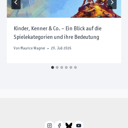
Kinder, Kenner & Co. – Ein Blick auf die
Spielekategorien und ihre Bedeutung
Von
Maurice Wagner
29. Juli 2026