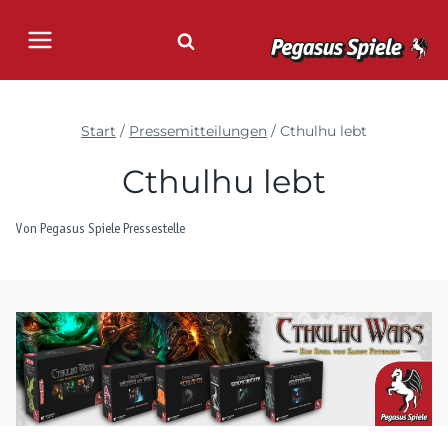
Zum
Inhalt
springen
Start
/
Pressemitteilungen
/
Cthulhu lebt
Cthulhu lebt
Von
Pegasus Spiele Pressestelle