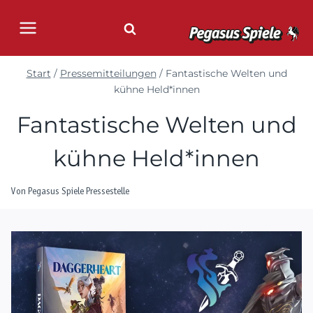
Zum
Inhalt
springen
Start
/
Pressemitteilungen
/
Fantastische Welten und
kühne Held*innen
Fantastische Welten und
kühne Held*innen
Von
Pegasus Spiele Pressestelle