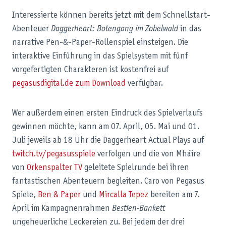
Interessierte können bereits jetzt mit dem Schnellstart-
Abenteuer
Daggerheart: Botengang im Zobelwald
in das
narrative Pen-&-Paper-Rollenspiel einsteigen. Die
interaktive Einführung in das Spielsystem mit fünf
vorgefertigten Charakteren ist kostenfrei auf
pegasusdigital.de zum Download
verfügbar.
Wer außerdem einen ersten Eindruck des Spielverlaufs
gewinnen möchte, kann am 07. April, 05. Mai und 01.
Juli jeweils ab 18 Uhr die Daggerheart
Actual Plays auf
twitch.tv/pegasusspiele
verfolgen und die von Mháire
von
Orkenspalter TV
geleitete Spielrunde bei ihren
fantastischen Abenteuern begleiten. Caro von Pegasus
Spiele,
Ben & Paper
und
Mircalla Tepez
bereiten am 7.
April im Kampagnenrahmen
Bestien-Bankett
ungeheuerliche Leckereien zu. Bei jedem der drei