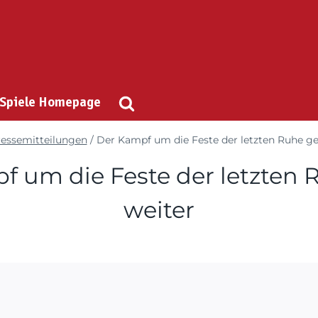
 Spiele Homepage
essemitteilungen
/
Der Kampf um die Feste der letzten Ruhe ge
f um die Feste der letzten 
weiter