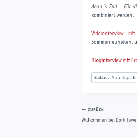
Aeon´s End – Für di
kombiniert werden.
Videointerview mi
Sommerneuheiten, u
Bloginterview mit F
Schlagworte:
#
Exklusive Vertriebspartn
Beitragsnaviga
ZURÜCK
Willkommen bei Dork Towe