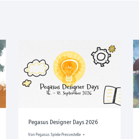
Pegasus Designer Days 2026
Von
Pegasus Spiele Pressestelle