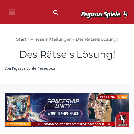
Zum
Inhalt
springen
Start
/
Pressemitteilungen
/
Des Rätsels Lösung!
Des Rätsels Lösung!
Von
Pegasus Spiele Pressestelle