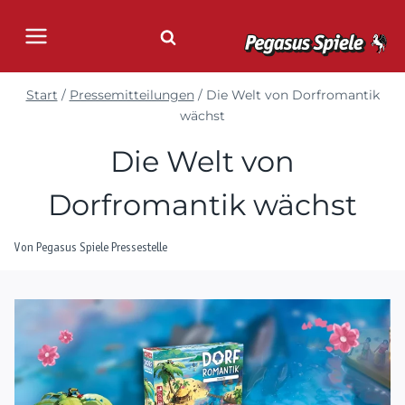
Zum
Inhalt
springen
Start
/
Pressemitteilungen
/
Die Welt von Dorfromantik
wächst
Die Welt von
Dorfromantik wächst
Von
Pegasus Spiele Pressestelle