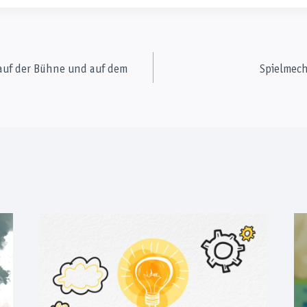
tion
 auf der Bühne und auf dem
Spielmech