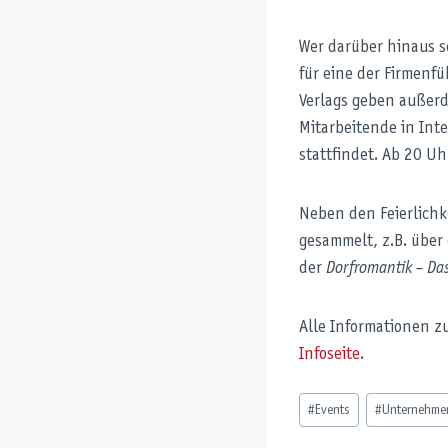
Wer darüber hinaus s
für eine der Firmenf
Verlags geben außerd
Mitarbeitende in Int
stattfindet. Ab 20 Uh
Neben den Feierlichk
gesammelt, z.B. über
der
Dorfromantik – Da
Alle Informationen z
Infoseite
.
Schlagworte:
#
Events
#
Unternehme