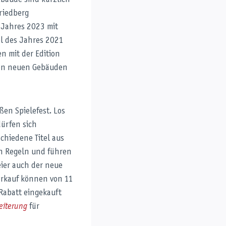
bäude sind kürzlich
riedberg
s Jahres 2023 mit
el des Jahres 2021
 mit der Edition
 den neuen Gebäuden
ßen Spielefest. Los
dürfen sich
chiedene Titel aus
en Regeln und führen
eier auch der neue
verkauf können von 11
Rabatt eingekauft
eiterung
für