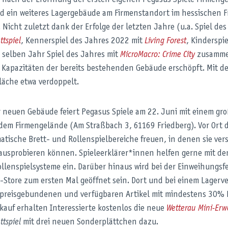
nach der Eröffnung der ersten eigenen Pegasus Spiele Firmenge
nd ein weiteres Lagergebäude am Firmenstandort im hessischen F
. Nicht zuletzt dank der Erfolge der letzten Jahre (u.a. Spiel de
ttspiel
, Kennerspiel des Jahres 2022 mit
Living Forest
, Kinderspi
selben Jahr Spiel des Jahres mit
MicroMacro: Crime City
zusammen
e Kapazitäten der bereits bestehenden Gebäude erschöpft. Mit
läche etwa verdoppelt.
r neuen Gebäude feiert Pegasus Spiele am 22. Juni mit einem gro
 dem Firmengelände (Am Straßbach 3, 61169 Friedberg). Vor Ort 
tische Brett- und Rollenspielbereiche freuen, in denen sie vers
 ausprobieren können. Spieleerklärer*innen helfen gerne mit d
ollenspielsysteme ein. Darüber hinaus wird bei der Einweihungsf
t-Store zum ersten Mal geöffnet sein. Dort und bei einem Lager
t preisgebundenen und verfügbaren Artikel mit mindestens 30% 
kauf erhalten Interessierte kostenlos die neue
Wetterau Mini-Erw
ttspiel
mit drei neuen Sonderplättchen dazu.