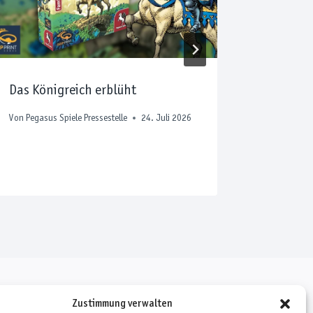
Das Königreich erblüht
Pegasus
Sommerf
Von
Pegasus Spiele Pressestelle
24. Juli 2026
Von
Pegasus
Zustimmung verwalten