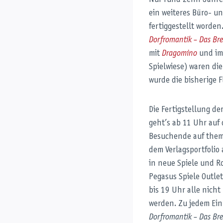
Nur rund zehn Jahre 
ein weiteres Büro- u
fertiggestellt worden
Dorfromantik – Das Bre
mit
Dragomino
und im 
Spielwiese) waren di
wurde die bisherige F
Die Fertigstellung de
geht’s ab 11 Uhr auf
Besuchende auf thema
dem Verlagsportfolio
in neue Spiele und R
Pegasus Spiele Outle
bis 19 Uhr alle nich
werden. Zu jedem Ein
Dorfromantik – Das Bre