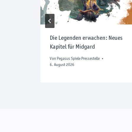
ghters
Die Legenden erwachen: Neues
unde
Kapitel für Midgard
. Juli 2026
Von
Pegasus Spiele Pressestelle
6. August 2026