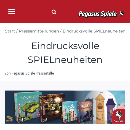
Zum
Inhalt
springen
Start
/
Pressemitteilungen
/
Eindrucksvolle SPIELneuheiten
Eindrucksvolle
SPIELneuheiten
Von
Pegasus Spiele Pressestelle