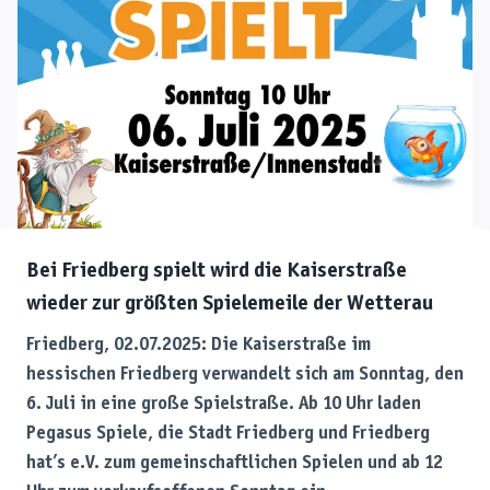
Bei Friedberg spielt wird die Kaiserstraße
wieder zur größten Spielemeile der Wetterau
Friedberg, 02.07.2025: Die Kaiserstraße im
hessischen Friedberg verwandelt sich am Sonntag, den
6. Juli in eine große Spielstraße. Ab 10 Uhr laden
Pegasus Spiele, die Stadt Friedberg und Friedberg
hat’s e.V. zum gemeinschaftlichen Spielen und ab 12