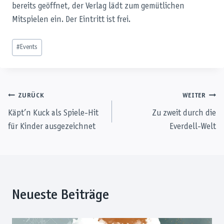
bereits geöffnet, der Verlag lädt zum gemütlichen
Mitspielen ein. Der Eintritt ist frei.
Schlagworte:
#
Events
Beitragsnavigation
ZURÜCK
WEITER
Käpt’n Kuck als Spiele-Hit
Zu zweit durch die
für Kinder ausgezeichnet
Everdell-Welt
Neueste Beiträge