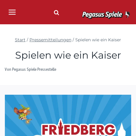
Zum
Inhalt
springen
Start
/
Pressemitteilungen
/
Spielen wie ein Kaiser
Spielen wie ein Kaiser
Von
Pegasus Spiele Pressestelle