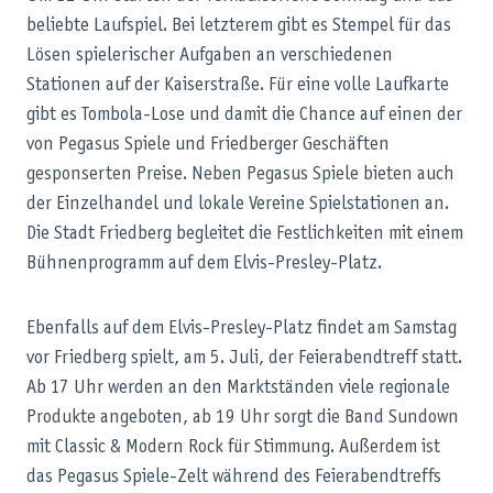
beliebte Laufspiel. Bei letzterem gibt es Stempel für das
Lösen spielerischer Aufgaben an verschiedenen
Stationen auf der Kaiserstraße. Für eine volle Laufkarte
gibt es Tombola-Lose und damit die Chance auf einen der
von Pegasus Spiele und Friedberger Geschäften
gesponserten Preise. Neben Pegasus Spiele bieten auch
der Einzelhandel und lokale Vereine Spielstationen an.
Die Stadt Friedberg begleitet die Festlichkeiten mit einem
Bühnenprogramm auf dem Elvis-Presley-Platz.
Ebenfalls auf dem Elvis-Presley-Platz findet am Samstag
vor Friedberg spielt, am 5. Juli, der Feierabendtreff statt.
Ab 17 Uhr werden an den Marktständen viele regionale
Produkte angeboten, ab 19 Uhr sorgt die Band Sundown
mit Classic & Modern Rock für Stimmung. Außerdem ist
das Pegasus Spiele-Zelt während des Feierabendtreffs