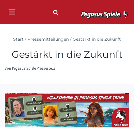
Zum
Inhalt
springen
Start
/
Pressemitteilungen
/
Gestärkt in die Zukunft
Gestärkt in die Zukunft
Von
Pegasus Spiele Pressestelle