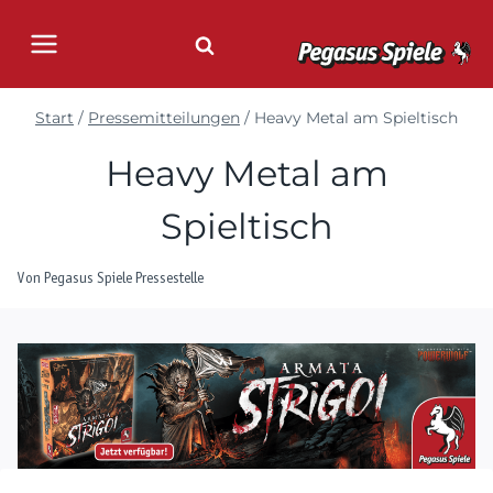
Zum
Inhalt
springen
Start
/
Pressemitteilungen
/
Heavy Metal am Spieltisch
Heavy Metal am
Spieltisch
Von
Pegasus Spiele Pressestelle