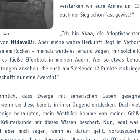
verstärken wir eure Armee um 13
euch der Sieg schon fast gewiss!“
„Ich bin
Skaa
, die Adoptivtochte
Dwerg
e von
Nidavellir
. Aber meine wahre Herkunft liegt im Verbo
inem Rücken – niemals würde es jemand wagen, mir solche Re
 es fließe Elfenblut in meinen Adern. Wer so etwas behau
tungen ansehen, die euch am Spielende 17 Punkte einbringe
schafft nur eine Zwergin!“
öhnlich, dass Zwerge mit seherischen Gaben geseg
wenn sie diese bereits in ihrer Jugend entdecken. Doch vie
Einige behaupten, mein Weitblick komme von meiner Größ
Kräuterkunde mir dieses Wissen beschert. Nun, egal was
nd über mich sagen, wenn es darum geht, vorauszusehe