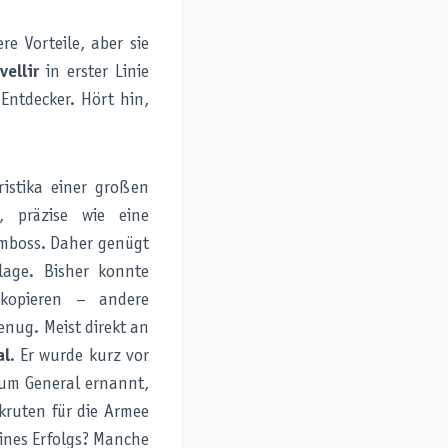
e Vorteile, aber sie
vellir
in erster Linie
Entdecker. Hört hin,
ristika einer großen
z, präzise wie eine
Amboss. Daher genügt
lage. Bisher konnte
 kopieren – andere
enug. Meist direkt an
al
. Er wurde kurz vor
zum General ernannt,
kruten für die Armee
ines Erfolgs? Manche