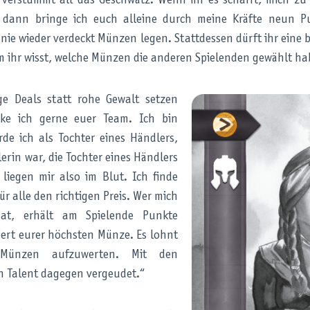
verstummt all das Geschwätz. Wenn ihr es schafft, mich zu
dann bringe ich euch alleine durch meine Kräfte neun Pu
ie wieder verdeckt Münzen legen. Stattdessen dürft ihr eine 
 ihr wisst, welche Münzen die anderen Spielenden gewählt ha
ge Deals statt rohe Gewalt setzen
rke ich gerne euer Team. Ich bin
de ich als Tochter eines Händlers,
erin war, die Tochter eines Händlers
 liegen mir also im Blut. Ich finde
ür alle den richtigen Preis. Wer mich
at, erhält am Spielende Punkte
rt eurer höchsten Münze. Es lohnt
 Münzen aufzuwerten. Mit den
n Talent dagegen vergeudet.“