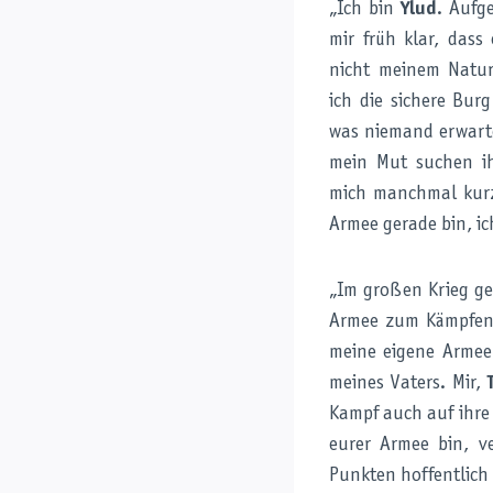
„Ich bin
Ylud
. Aufg
mir früh klar, dass
nicht meinem Nature
ich die sichere Bur
was niemand erwarte
mein Mut suchen ih
mich manchmal kurzz
Armee gerade bin, ic
„Im großen Krieg ge
Armee zum Kämpfen z
meine eigene Armee
meines Vaters. Mir,
Kampf auch auf ihre 
eurer Armee bin, v
Punkten hoffentlich 