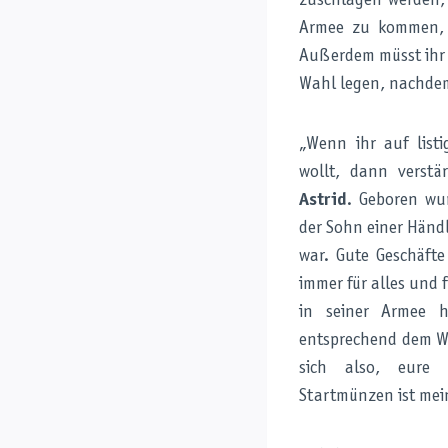
zuschlagen werden, 
Armee zu kommen, 
Außerdem müsst ihr n
Wahl legen, nachdem
„Wenn ihr auf listi
wollt, dann verstä
Astrid
. Geboren wur
der Sohn einer Händl
war. Gute Geschäfte
immer für alles und f
in seiner Armee h
entsprechend dem We
sich also, eure
Startmünzen ist mei