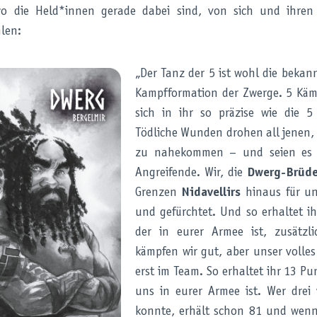
o die Held*innen gerade dabei sind, von sich und ihren
len:
„Der Tanz der 5 ist wohl die bekan
Kampfformation der Zwerge. 5 Kä
sich in ihr so präzise wie die 5
Tödliche Wunden drohen all jenen, 
zu nahekommen – und seien es 
Angreifende. Wir, die
Dwerg-Brüde
Grenzen
Nidavellirs
hinaus für un
und gefürchtet. Und so erhaltet ih
der in eurer Armee ist, zusätzli
kämpfen wir gut, aber unser volles
erst im Team. So erhaltet ihr 13 P
uns in eurer Armee ist. Wer drei
konnte, erhält schon 81 und wenn 