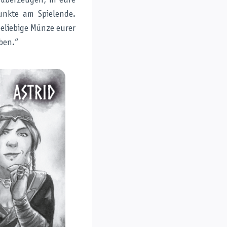
 überzeugen, in eure
nkte am Spielende.
beliebige Münze eurer
ben.“