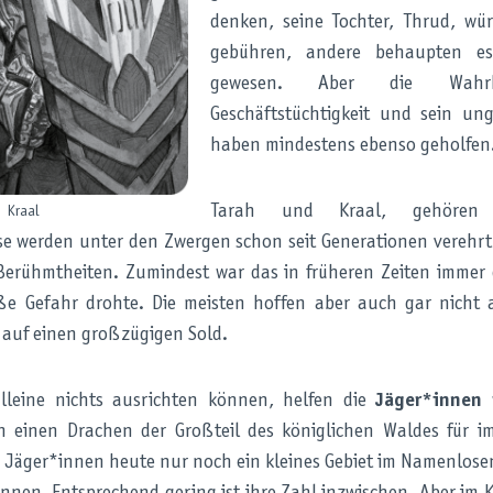
denken, seine Tochter, Thrud, w
gebühren, andere behaupten es
gewesen. Aber die Wahrh
Geschäftstüchtigkeit und sein un
haben mindestens ebenso geholfen
Tarah und Kraal, gehören
Kraal
ese werden unter den Zwergen schon seit Generationen verehrt
erühmtheiten. Zumindest war das in früheren Zeiten immer 
ße Gefahr drohte. Die meisten hoffen aber auch gar nicht
 auf einen großzügigen Sold.
lleine nichts ausrichten können, helfen die
Jäger*innen
w
n einen Drachen der Großteil des königlichen Waldes für i
ie Jäger*innen heute nur noch ein kleines Gebiet im Namenlosen 