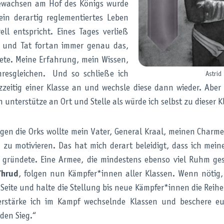
ewachsen am Hof des Königs wurde
 ein derartig reglementiertes Leben
ll entspricht. Eines Tages verließ
g und Tat fortan immer genau das,
te. Meine Erfahrung, mein Wissen,
resgleichen. Und so schließe ich
Astrid
eitig einer Klasse an und wechsle diese dann wieder. Aber 
h unterstütze an Ort und Stelle als würde ich selbst zu dieser 
gen die Orks wollte mein Vater, General Kraal, meinen Charme
u motivieren. Das hat mich derart beleidigt, dass ich mein
 gründete. Eine Armee, die mindestens ebenso viel Ruhm ges
Thrud
, folgen nun Kämpfer*innen aller Klassen. Wenn nötig,
Seite und halte die Stellung bis neue Kämpfer*innen die Reihe
erstärke ich im Kampf wechselnde Klassen und beschere 
den Sieg.“