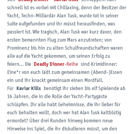
sich
Deadly Dinner – Kaviar Kills
schnappen. Aber
schnell ist es vorbei mit Chillaxing, denn der Besitzer der
Yacht, Techn-Milliardär Alan Tusk, wurde tot in seiner
Suite aufgefunden und ihr müsst herausfinden, was
passiert ist. Wie tragisch, Alan Tusk war kurz davor, den
ersten bemannten Flug zum Mars anzutreten; von
Prominenz bis hin zu alten Schulfreundschaften waren
alle auf die Yacht gekommen, um seinen Erfolg zu
feiern… Die
Deadly Dinner
-Reihe
sind Krimidinner:
Eine*r von euch lädt zum gemeinsamen (Abend-)Essen
ein und ihr knackt gemeinsam einen Mordfall.
Für
Kaviar Kills
benötigt ihr sieben bis elf Spielende ab
16 Jahren, die in die Rolle der Yacht-Partygäste
schlüpfen. Ihr alle habt Geheimnisse, die ihr lieber für
euch behalten wollt, doch wer hat Alan Tusk kaltblütig
ermordet? Über drei Runden hinweg kommen neue
Hinweise ins Spiel, die ihr diskutieren müsst, um den