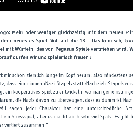
ogo: Mehr oder weniger gleichzeitig mit dem neuen Film
 dein neuestes Spiel, Voll auf die 18 – Das komisch, koo
l mit Würfeln, das von Pegasus Spiele vertrieben wird. W
orauf dürfen wir uns spielerisch freuen?
rt mir schon ziemlich lange im Kopf herum, also mindestens s
itz, dass einer immer ›Nazi-Stapel‹ statt ›Nachzieh-Stapel‹ ver
tig, ein kooperatives Spiel zu entwickeln, wo man gemeinsam 
 darum, die Nazis davon zu überzeugen, dass es dumm ist Nazi z
will sagen jeder Charakter hat eine unterschiedliche Ar
t ein Stressspiel, aber es macht auch sehr viel Spaß. Es gibt
r verliert zusammen.“