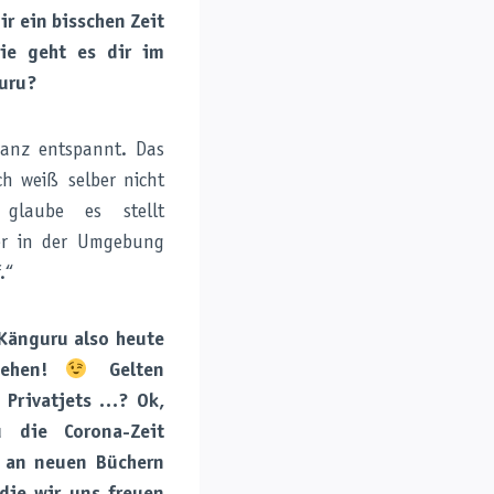
ir ein bisschen Zeit
ie geht es dir im
uru?
 ganz entspannt. Das
ch weiß selber nicht
glaube es stellt
der in der Umgebung
.“
Känguru also heute
sehen!
Gelten
 Privatjets …? Ok,
 die Corona-Zeit
t an neuen Büchern