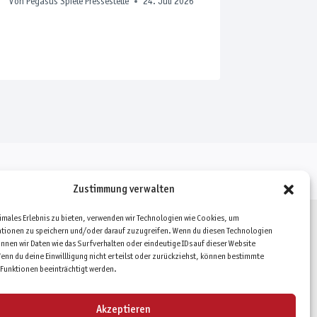
Von
Pegasus Spiele Pressestelle
24. Juli 2026
Von
Pegasus
Zustimmung verwalten
timales Erlebnis zu bieten, verwenden wir Technologien wie Cookies, um
tionen zu speichern und/oder darauf zuzugreifen. Wenn du diesen Technologien
nnen wir Daten wie das Surfverhalten oder eindeutige IDs auf dieser Website
enn du deine Einwillligung nicht erteilst oder zurückziehst, können bestimmte
Funktionen beeinträchtigt werden.
Akzeptieren