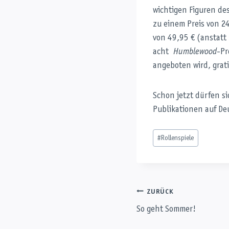
wichtigen Figuren de
zu einem Preis von 2
von 49,95 € (anstatt
acht
Humblewood
-Pr
angeboten wird, grati
Schon jetzt dürfen s
Publikationen auf De
Schlagworte:
#
Rollenspiele
Beitragsnaviga
ZURÜCK
So geht Sommer!