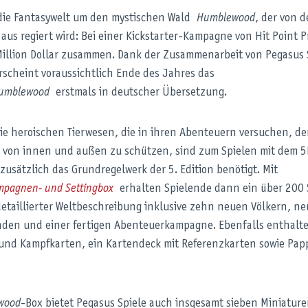
 die Fantasywelt um den mystischen Wald
Humblewood
, der von d
us regiert wird: Bei einer Kickstarter-Kampagne von Hit Point P
illion Dollar zusammen. Dank der Zusammenarbeit von Pegasus 
rscheint voraussichtlich Ende des Jahres das
umblewood
erstmals in deutscher Übersetzung.
ie heroischen Tierwesen, die in ihren Abenteuern versuchen, de
 von innen und außen zu schützen, sind zum Spielen mit dem 5
 zusätzlich das Grundregelwerk der 5. Edition benötigt. Mit
pagnen- und Settingbox
erhalten Spielende dann ein über 200 S
etaillierter Weltbeschreibung inklusive zehn neuen Völkern, n
den und einer fertigen Abenteuerkampagne. Ebenfalls enthalt
nd Kampfkarten, ein Kartendeck mit Referenzkarten sowie Papp
wood
-Box bietet Pegasus Spiele auch insgesamt sieben Miniature