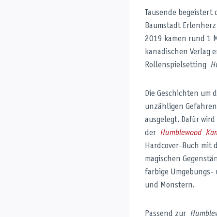
Tausende begeistert
Baumstadt Erlenherz a
2019 kamen rund 1 M
kanadischen Verlag e
Rollenspielsetting
H
Die Geschichten um d
unzähligen Gefahren
ausgelegt. Dafür wird
der
Humblewood
Kam
Hardcover-Buch mit d
magischen Gegenstän
farbige Umgebungs- u
und Monstern.
Passend zur
Humble