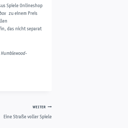
sus Spiele Onlineshop
box
zu einem Preis
llen
fin, das nicht separat
e
Humblewood
-
WEITER
Eine Straße voller Spiele