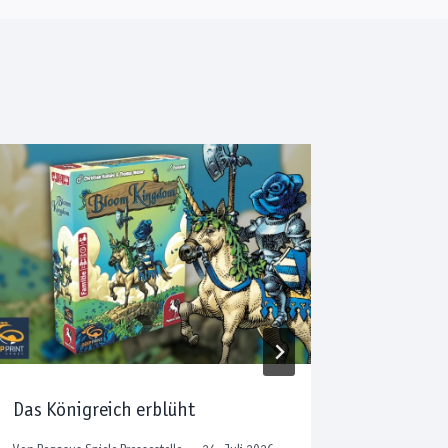
Das Königreich erblüht
Pegasus
Sommerf