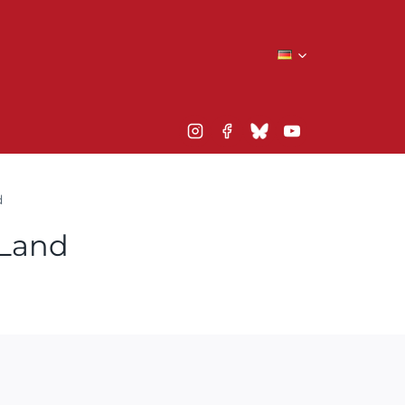
d
 Land