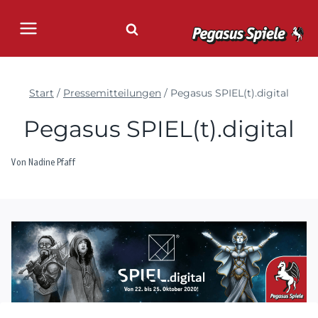
Zum
Inhalt
springen
Start
/
Pressemitteilungen
/
Pegasus SPIEL(t).digital
Pegasus SPIEL(t).digital
Von
Nadine Pfaff