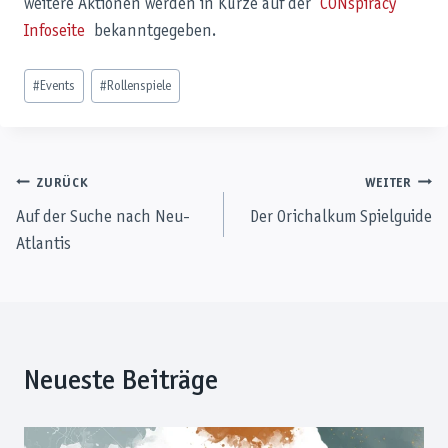
weitere Aktionen werden in Kürze auf der
CONspiracy
Infoseite
bekanntgegeben.
Schlagworte:
#
Events
#
Rollenspiele
Beitragsnavigation
ZURÜCK
WEITER
Auf der Suche nach Neu-
Der Orichalkum Spielguide
Atlantis
Neueste Beiträge