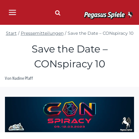
Zum
Inhalt
springen
Start
/
Pressemitteilungen
/
Save the Date – CONspiracy 10
Save the Date –
CONspiracy 10
Von
Nadine Pfaff