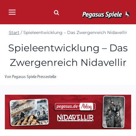
Zum
Inhalt
springen
Start
/
Spieleentwicklung – Das Zwergenreich Nidavellir
Spieleentwicklung – Das
Zwergenreich Nidavellir
Von
Pegasus Spiele Pressestelle