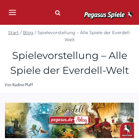
Zum
Inhalt
springen
Start
/
Blog
/
Spielevorstellung – Alle Spiele der Everdell-
Welt
Spielevorstellung – Alle
Spiele der Everdell-Welt
Von
Nadine Pfaff