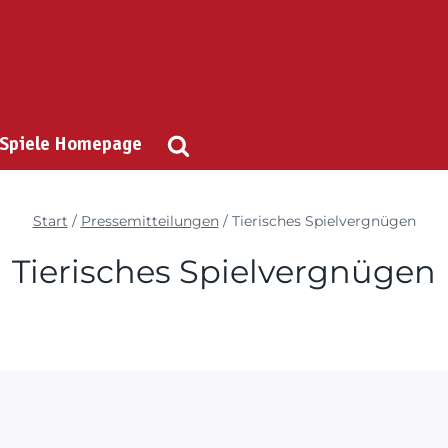
 Spiele Homepage
Start
/
Pressemitteilungen
/
Tierisches Spielvergnügen
Tierisches Spielvergnügen