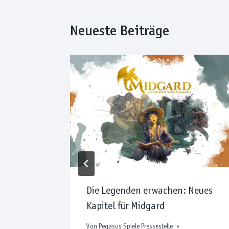
Neueste Beiträge
paß!
Die Legenden erwachen: Neues
Kapitel für Midgard
. Juli 2026
Von
Pegasus Spiele Pressestelle