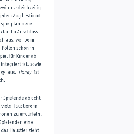
 leckeren Honig
ewinnt. Gleichzeitig
 jedem Zug bestimmt
m Spielplan neue
ektar. Im Anschluss
ich aus, wer beim
 Pollen schon in
iel für Kinder ab
integriert ist, sowie
ney
aus.
Honey
ist
ch.
er Spielende ab acht
viele Haustiere in
tionen zu erwürfeln,
 Spielenden eine
 das Haustier zieht