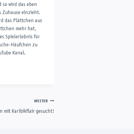
d so wird das eben
s Zuhause einzieht.
ird das Plättchen aus
ättchen mehr hat,
s Spielerlebnis für
etsche-Häufchen zu
uTube Kanal.
WEITER
 mit Karibikflair gesucht!