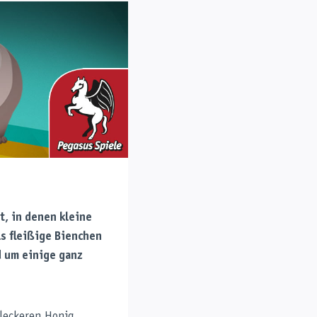
t, in denen kleine
ls fleißige Bienchen
d um einige ganz