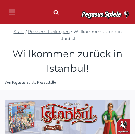
Zum
Inhalt
springen
Start
/
Pressemitteilungen
/
Willkommen zurück in
Istanbul!
Willkommen zurück in
Istanbul!
Von
Pegasus Spiele Pressestelle